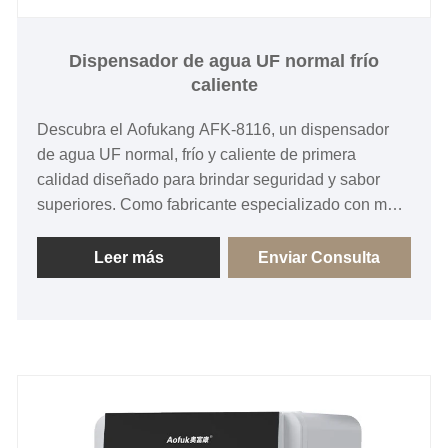
Dispensador de agua UF normal frío
caliente
Descubra el Aofukang AFK-8116, un dispensador
de agua UF normal, frío y caliente de primera
calidad diseñado para brindar seguridad y sabor
superiores. Como fabricante especializado con más
de 10 años de experiencia, integramos tecnología
avanzada de membrana UF con control remoto y
Leer más
Enviar Consulta
táctil inteligente. Benefíciese de nuestras líneas de
producción certificadas ISO9001, CE y CB, que
garantizan una calidad constante para pedidos al
por mayor. Pregunte ahora para obtener precios
directos de fábrica y soluciones OEM
personalizadas para su mercado.