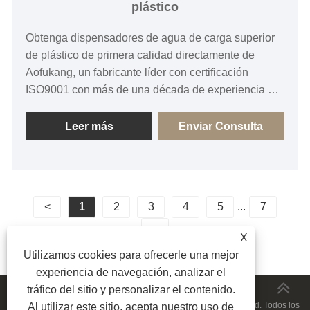
plástico
Obtenga dispensadores de agua de carga superior
de plástico de primera calidad directamente de
Aofukang, un fabricante líder con certificación
ISO9001 con más de una década de experiencia en
electrodomésticos. Diseñadas con tanques SUS304
aptos para uso alimentario y refrigeración
Leer más
Enviar Consulta
electrónica ecológica, nuestras unidades clásicas
de carga superior ofrecen una estabilidad estructural
inigualable y una durabilidad probada en el
mercado. Brindamos a los compradores B2B
<
1
2
3
4
5
...
7
globales personalización OEM flexible, adaptación
de voltaje y cumplimiento certificado (CE/CB).
>
X
¡Envíe una consulta hoy para fijar precios directos
Utilizamos cookies para ofrecerle una mejor
de fábrica!
experiencia de navegación, analizar el
tráfico del sitio y personalizar el contenido.
Copyright © 2026 Ningbo Aofukang Intelligent Technology Co., Ltd. Todos los
Al utilizar este sitio, acepta nuestro uso de