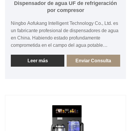
Dispensador de agua UF de refrigeración
por compresor
Ningbo Aofukang Intelligent Technology Co., Ltd. es
un fabricante profesional de dispensadores de agua
en China. Habiendo estado profundamente
comprometida en el campo del agua potable
saludable durante muchos años, la compañía ofrece
al mercado soluciones confiables de dispensadores
Leer más
Enviar Consulta
de agua UF con enfriamiento por compresor con
artesanía madura y calidad estable. Los
dispensadores de agua de ultrafiltración UF
desarrollados independientemente por la compañía,
combinados con su serie de máquinas de barra de
té inteligentes de alta gama, logran una integración
profunda de los escenarios de purificación de agua
y preparación de té, haciendo que los productos
sean más inteligentes y multifuncionales.