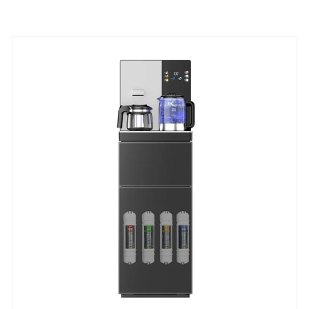
Con más de 10 años de experiencia en fabricación,
producción con certificación ISO9001 y una
capacidad anual de más de 300.000 unidades,
Aofukang ofrece soluciones de dispensadores de
agua personalizadas para los mercados globales.